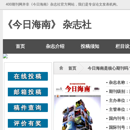
400期刊网并非《今日海南》杂志社官方网站，我们是专业论文发表机构。
《今日海南》 杂志社
首页
杂志介绍
投稿须知
栏目设
首页
今日海南是核心期刊吗？
在线投稿
杂志名称：
邮箱投稿
期刊级别：
主办单位：
稿件查询
主管单位：
国内刊号：
评价有奖
国际刊号：