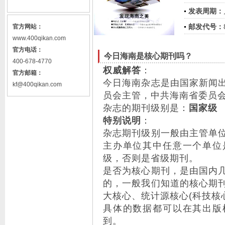
发表周期：
邮发代号：
官方网站：
www.400qikan.com
官方电话：
今日海南是核心期刊吗？
400-678-4770
权威解答
：
官方邮箱：
今日海南杂志是由国家新闻
kf@400qikan.com
员会主管，中共海南省委员
杂志的期刊级别是：
国家级
特别说明
：
杂志期刊级别一般由主管单
主办单位其中任意一个单位
级，否则是省级期刊。
是否为核心期刊，是由国内
的，一般我们知道的核心期
大核心、统计源核心(科技核
具体的数据都可以在其出版
到。