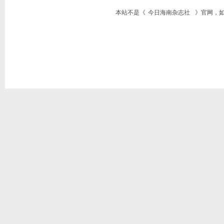
本站不是《
今日海南杂志社
》官网，